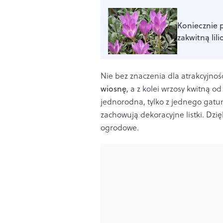
Koniecznie p
zakwitną li
Nie bez znaczenia dla atrakcyjności
wiosnę
, a z kolei wrzosy kwitną od
jednorodna, tylko z jednego gatunk
zachowują dekoracyjne listki. Dzi
ogrodowe
.