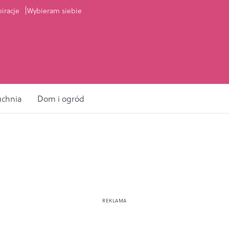
piracje
Wybieram siebie
uchnia
Dom i ogród