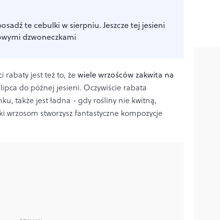
osadź te cebulki w sierpniu. Jeszcze tej jesieni
liowymi dzwoneczkami
 rabaty jest też to, że
wiele wrzośców zakwita na
 lipca do późnej jesieni.
Oczywiście rabata
u, także jest ładna - gdy rośliny nie kwitną,
ęki wrzosom stworzysz fantastyczne
k
ompozycje