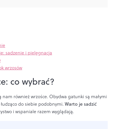
nie
e: sadzenie i pielęgnacja
w
bok wrzosów
ce: co wybrać?
ją nam również wrzośce. Obydwa gatunki są małymi
a łudząco do siebie podobnymi.
Warto je sadzić
rzystwo i wspaniale razem wyglądają.