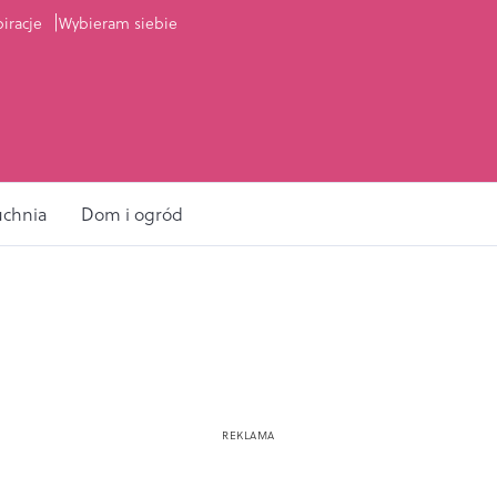
piracje
Wybieram siebie
uchnia
Dom i ogród