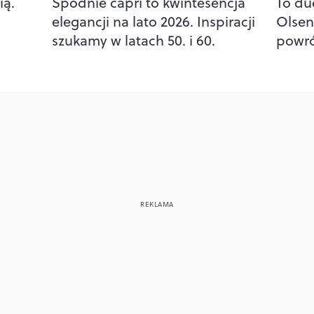
ią.
Spodnie capri to kwintesencja
To due
elegancji na lato 2026. Inspiracji
Olsen
szukamy w latach 50. i 60.
powró