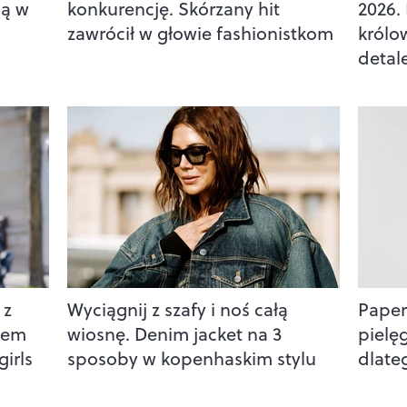
ją w
konkurencję. Skórzany hit
2026.
zawrócił w głowie fashionistkom
królo
detal
 z
Wyciągnij z szafy i noś całą
Paper 
atem
wiosnę. Denim jacket na 3
pielę
girls
sposoby w kopenhaskim stylu
dlate