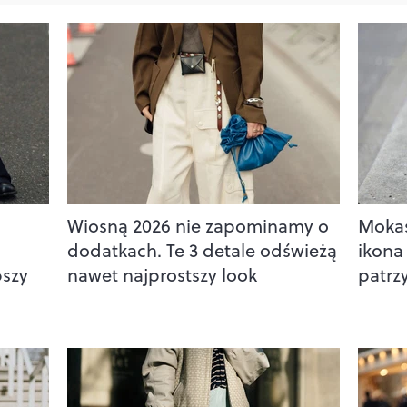
Wiosną 2026 nie zapominamy o
Mokas
dodatkach. Te 3 detale odświeżą
ikona 
pszy
nawet najprostszy look
patrz