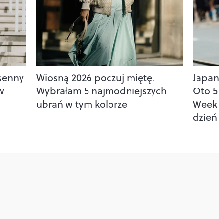
osenny
Wiosną 2026 poczuj miętę.
Japane
 w
Wybrałam 5 najmodniejszych
Oto 5 
ubrań w tym kolorze
Week 
dzień