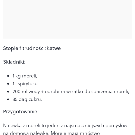
Stopień trudności: Łatwe
Składniki:
1 kg moreli,
1 l spirytusu,
200 ml wody + odrobina wrzątku do sparzenia moreli,
35 dag cukru.
Przygotowanie:
Nalewka z moreli to jeden z najsmaczniejszych pomysłów
na domową nalewkę. Morele mają mnóstwo