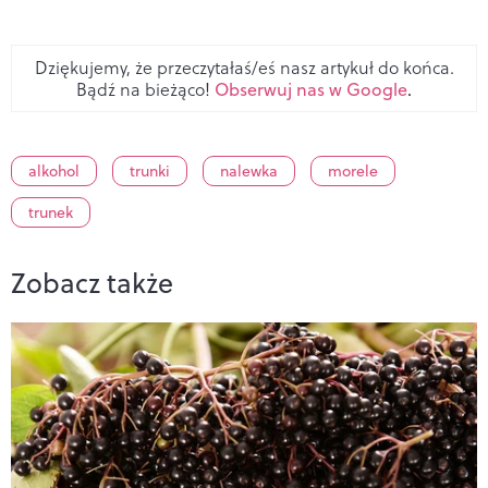
Dziękujemy, że przeczytałaś/eś nasz artykuł do końca.
Bądź na bieżąco!
Obserwuj nas w Google
.
alkohol
trunki
nalewka
morele
trunek
Zobacz także