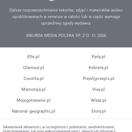
Dalsze rozpowszechnianie tekstów, zdjęć i materiałów wideo
opublikowanych w serwisie w całości lub w części wymaga
uprzedniej zgody wydawcy.
©BURDA MEDIA POLSKA SP. Z O. O. 2026
Elle.pl
Party.pl
Glamour.pl
Kobieta.pl
Cocolita.pl
Przyslijprzepis.pl
Mamotoja.pl
Viva.pl
Mojegotowanie.pl
Wizaz.pl
National-geographic.pl
Story.pl
Jakiekolwiek aktywności, w szczególności: pobieranie, zwielokrotnianie,
przechowywanie, lub inne wykorzystywanie treści, danych lub informacji