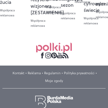
żucia
reklamowa
cyfrowym
zdan
sezon
wizjonera
Współpraca
świecie
Współpraca
[ZESTAWIENIE]
Współpra
reklamowa
Współpraca
reklamowa
reklamo
reklamowa
Współpraca
Współpraca
reklamowa
reklamowa
Kontakt
Reklama
Regulamin
Polityka prywatności
Moje zgody