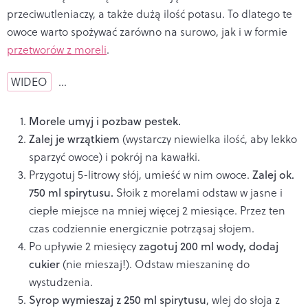
przeciwutleniaczy, a także dużą ilość potasu. To dlatego te
owoce warto spożywać zarówno na surowo, jak i w formie
przetworów z moreli
.
WIDEO
…
Morele umyj i pozbaw pestek.
Zalej je wrzątkiem
(wystarczy niewielka ilość, aby lekko
sparzyć owoce) i pokrój na kawałki.
Przygotuj 5-litrowy słój, umieść w nim owoce.
Zalej ok.
750 ml spirytusu.
Słoik z morelami odstaw w jasne i
ciepłe miejsce na mniej więcej 2 miesiące. Przez ten
czas codziennie energicznie potrząsaj słojem.
Po upływie 2 miesięcy
zagotuj 200 ml wody, dodaj
cukier
(nie mieszaj!). Odstaw mieszaninę do
wystudzenia.
Syrop wymieszaj z 250 ml spirytusu
, wlej do słoja z