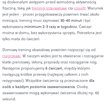
są doskonałym wstępem przed wzmożoną aktywnością
fizyczną, taką jak
treningi interwałowe
czy
crossfit
. Warunek
jest jeden - proces przygotowawczy powinien trwać około
miesiąca, trening musi zajmować
30-40 minut
i być
wykonywany
minimum 2-3 razy w tygodniu
. Ćwiczyć
można w domu, bez wykorzystania sprzętu. Potrzebna jest
tylko mata do ćwiczeń.
Domowy trening obwodowy powinien rozpocząć się od
rozgrzewki
. W naszym wideo jest to otwieranie i rozciąganie
klatki piersiowej, skłony, przysiady oraz rozciąganie nóg.
Następnie proponujemy
6 ćwiczeń
, między którymi
następują krótkie przerwy (najlepiej całkiem z nich
rezygnować). Wszystkie ćwiczenia są przeznaczone
dla
osób o każdym poziomie zaawansowania
. Osoby
zaawansowane mogą wykonywać ćwiczenia dłużej np. 60
sekund.