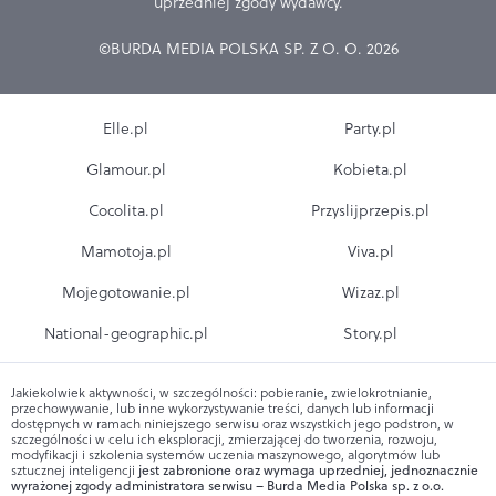
uprzedniej zgody wydawcy.
©BURDA MEDIA POLSKA SP. Z O. O. 2026
Elle.pl
Party.pl
Glamour.pl
Kobieta.pl
Cocolita.pl
Przyslijprzepis.pl
Mamotoja.pl
Viva.pl
Mojegotowanie.pl
Wizaz.pl
National-geographic.pl
Story.pl
Jakiekolwiek aktywności, w szczególności: pobieranie, zwielokrotnianie,
przechowywanie, lub inne wykorzystywanie treści, danych lub informacji
dostępnych w ramach niniejszego serwisu oraz wszystkich jego podstron, w
szczególności w celu ich eksploracji, zmierzającej do tworzenia, rozwoju,
modyfikacji i szkolenia systemów uczenia maszynowego, algorytmów lub
sztucznej inteligencji
jest zabronione oraz wymaga uprzedniej, jednoznacznie
wyrażonej zgody administratora serwisu – Burda Media Polska sp. z o.o.