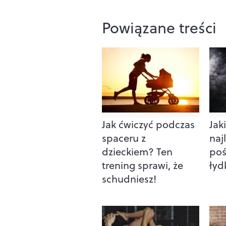
Powiązane treści
Jak ćwiczyć podczas
Jak
spaceru z
naj
dzieckiem? Ten
poś
trening sprawi, że
łyd
schudniesz!