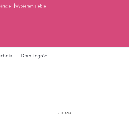
piracje
Wybieram siebie
uchnia
Dom i ogród