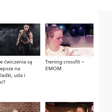
ie ćwiczenia są
Trening crossfit –
lepsze na
EMOM
ladki, uda i
ki?