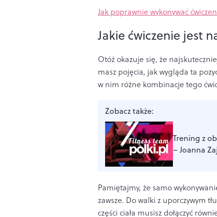
Jak poprawnie wykonywać ćwiczen
Jakie ćwiczenie jest 
Otóż okazuje się, że najskuteczni
masz pojęcia, jak wygląda ta pozy
w nim różne kombinacje tego ćwic
Zobacz także:
Trening z ob
– Joanna Za
Pamiętajmy, że samo wykonywanie 
zawsze. Do walki z uporczywym tłu
części ciała musisz dołączyć równi