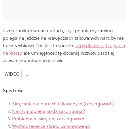
Jazda carvingowa na nartach, czyli popularny carving
polega na jeździe na krawędziach taliowanych nart, by nie
tracić szybkości. Nie jest to sposób
jazdy dla początkujących
narciarzy
, ale umiejętność tę docenią wszyscy bardziej
zaawansowani w narciarstwie.
WIDEO
…
Spis treści:
Skręcanie na nartach taliowanych (carvingowych)
Na czym polega jazda carvingowa?
Problemy ze skrętem carvingowym
Wychodzenie ze skrętu carvingowego