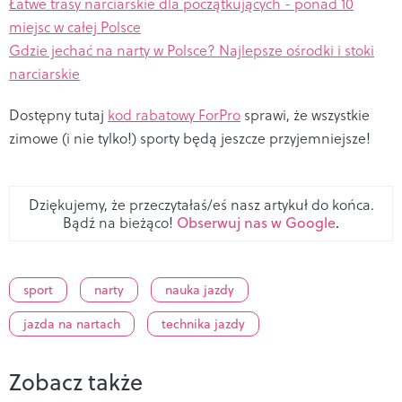
Łatwe trasy narciarskie dla początkujących - ponad 10
miejsc w całej Polsce
Gdzie jechać na narty w Polsce? Najlepsze ośrodki i stoki
narciarskie
Dostępny tutaj
kod rabatowy ForPro
sprawi, że wszystkie
zimowe (i nie tylko!) sporty będą jeszcze przyjemniejsze!
Dziękujemy, że przeczytałaś/eś nasz artykuł do końca.
Bądź na bieżąco!
Obserwuj nas w Google
.
sport
narty
nauka jazdy
jazda na nartach
technika jazdy
Zobacz także