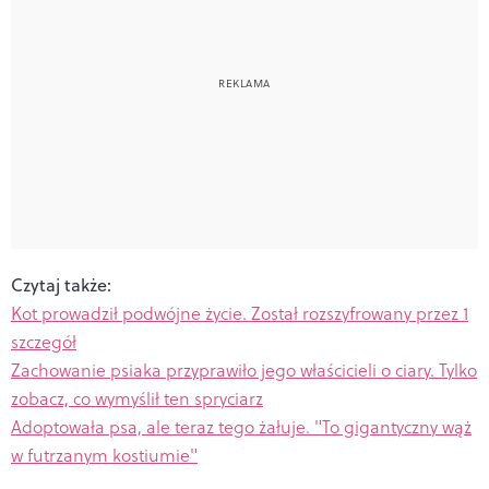
Czytaj także:
Kot prowadził podwójne życie. Został rozszyfrowany przez 1
szczegół
Zachowanie psiaka przyprawiło jego właścicieli o ciary. Tylko
zobacz, co wymyślił ten spryciarz
Adoptowała psa, ale teraz tego żałuje. "To gigantyczny wąż
w futrzanym kostiumie"