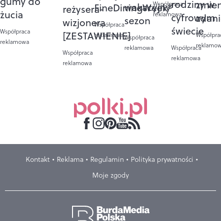
gumy do
rodziny w
zmie
Współpraca
wakacyjny
FineDiningWeek®
reżysera-
żucia
reklamowa
cyfrowym
zdan
sezon
wizjonera
Współpraca
świecie
Współpraca
[ZESTAWIENIE]
Współpra
reklamowa
Współpraca
reklamowa
reklamo
reklamowa
Współpraca
Współpraca
reklamowa
reklamowa
Kontakt
Reklama
Regulamin
Polityka prywatności
Moje zgody