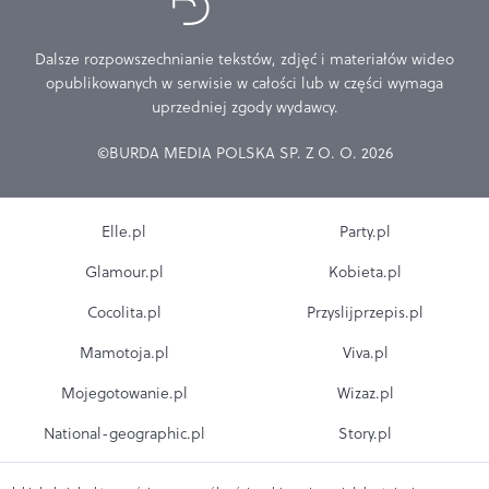
Dalsze rozpowszechnianie tekstów, zdjęć i materiałów wideo
opublikowanych w serwisie w całości lub w części wymaga
uprzedniej zgody wydawcy.
©BURDA MEDIA POLSKA SP. Z O. O. 2026
Elle.pl
Party.pl
Glamour.pl
Kobieta.pl
Cocolita.pl
Przyslijprzepis.pl
Mamotoja.pl
Viva.pl
Mojegotowanie.pl
Wizaz.pl
National-geographic.pl
Story.pl