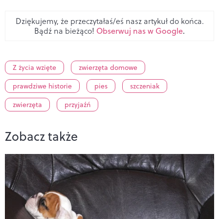
Dziękujemy, że przeczytałaś/eś nasz artykuł do końca.
Bądź na bieżąco!
Obserwuj nas w Google
.
Z życia wzięte
zwierzęta domowe
prawdziwe historie
pies
szczeniak
zwierzęta
przyjaźń
Zobacz także