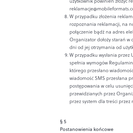
użytkownik powinien złożyć r
reklamacje@mobileformats.
W przypadku złożenia reklama
rozpoznania reklamacji, na n
połączenie bądź na adres ele
Organizator dołoży starań w c
dni od jej otrzymania od uży
W przypadku wysłania przez U
spełnia wymogów Regulaminu
którego przesłano wiadomoś
wiadomość SMS przesłana prze
postępowania w celu usunięc
przewidzianych przez Organiza
przez system dla treści przez
§ 5
Postanowienia końcowe