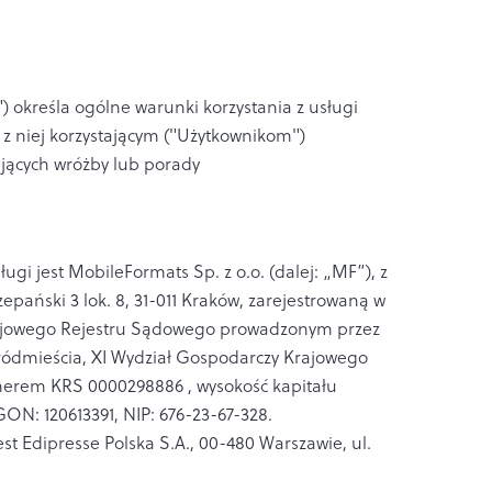
 określa ogólne warunki korzystania z usługi
z niej korzystającym ("Użytkownikom")
jących wróżby lub porady
gi jest MobileFormats Sp. z o.o. (dalej: „MF”), z
zepański 3 lok. 8, 31-011 Kraków, zarejestrowaną w
rajowego Rejestru Sądowego prowadzonym przez
ódmieścia, XI Wydział Gospodarczy Krajowego
erem KRS 0000298886 , wysokość kapitału
N: 120613391, NIP: 676-23-67-328.
t Edipresse Polska S.A., 00-480 Warszawie, ul.