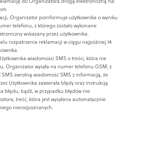
eklamację do Organizatora drogą elektroniczną na:
com
cji, Organizator poinformuje użytkownika o wyniku
umer telefonu, z którego zostało wykonane
ktroniczny wskazany przez użytkownika.
elu rozpatrzenia reklamacji w ciągu najpóźniej 14
tkownika
żytkownika wiadomości SMS o treści, która nie
, Organizator wysyła na numer telefonu GSM, z
ć SMS zwrotną wiadomość SMS z informacją, że
z Użytkownika zawierała błędy oraz instrukcją
ia błędu, bądź, w przypadku błędów nie
tora, treść, która jest wysyłana automatycznie
 niego nierozpoznanych.