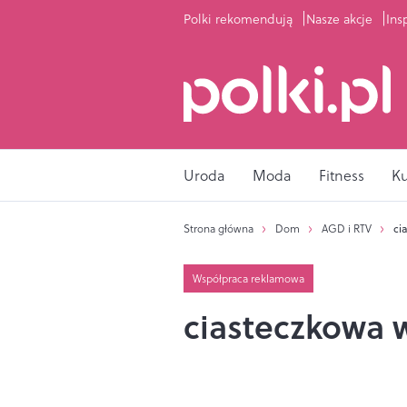
Polki rekomendują
Nasze akcje
Ins
Uroda
Moda
Fitness
K
Strona główna
Dom
AGD i RTV
ci
Współpraca reklamowa
ciasteczkowa 