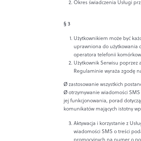
Okres świadczenia Usługi prz
§ 3
Użytkownikiem może być każd
uprawniona do użytkowania do
operatora telefonii komórkow
Użytkownik Serwisu poprzez 
Regulaminie wyraża zgodę n
Ø zastosowanie wszystkich posta
Ø otrzymywanie wiadomości SMS d
jej funkcjonowania, porad dotycząc
komunikatów mających istotny wpł
Aktywacja i korzystanie z Usł
wiadomości SMS o treści pod
promocyjnych na numer o pod