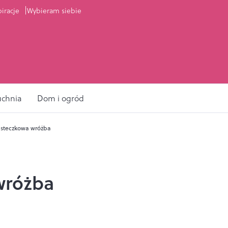
piracje
Wybieram siebie
uchnia
Dom i ogród
asteczkowa wróżba
wróżba