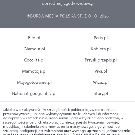
uprzedniej zgody wydawcy.
©BURDA MEDIA POLSKA SP. Z O. O. 2026
Elle.pl
Party.pl
Glamour.pl
Kobieta.pl
Cocolita.pl
Przyslijprzepis.pl
Mamotoja.pl
Viva.pl
Mojegotowanie.pl
Wizaz.pl
National-geographic.pl
Story.pl
Jakiekolwiek aktywności, w szczególności: pobieranie, zwielokrotnianie,
przechowywanie, lub inne wykorzystywanie treści, danych lub informacji
dostępnych w ramach niniejszego serwisu oraz wszystkich jego podstron, w
szczególności w celu ich eksploracji, zmierzającej do tworzenia, rozwoju,
modyfikacji i szkolenia systemów uczenia maszynowego, algorytmów lub
sztucznej inteligencji
jest zabronione oraz wymaga uprzedniej, jednoznacznie
wyrażonej zgody administratora serwisu – Burda Media Polska sp. z o.o.