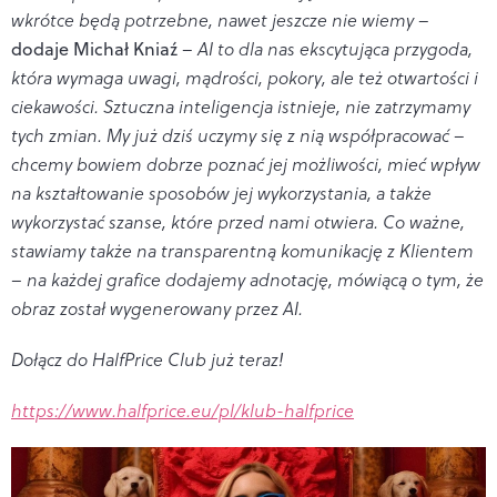
wkrótce będą potrzebne, nawet jeszcze nie wiemy
–
dodaje Michał Kniaź
–
AI to dla nas ekscytująca przygoda,
która wymaga uwagi, mądrości, pokory, ale też otwartości i
ciekawości. Sztuczna inteligencja istnieje, nie zatrzymamy
tych zmian. My już dziś uczymy się z nią współpracować
–
chcemy bowiem dobrze poznać jej możliwości, mieć wpływ
na kształtowanie sposobów jej wykorzystania, a także
wykorzystać szanse, które przed nami otwiera. Co ważne,
stawiamy także na transparentną komunikację z Klientem
– na każdej grafice dodajemy adnotację, mówiącą o tym, że
obraz został wygenerowany przez AI.
Dołącz do HalfPrice Club już teraz!
https://www.halfprice.eu/pl/klub-halfprice