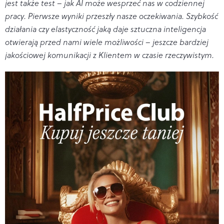
jest także test – jak AI może wesprzeć nas w codziennej
pracy. Pierwsze wyniki przeszły nasze oczekiwania. Szybkość
działania czy elastyczność jaką daje sztuczna inteligencja
otwierają przed nami wiele możliwości
–
jeszcze bardziej
jakościowej komunikacji z Klientem w czasie rzeczywistym.